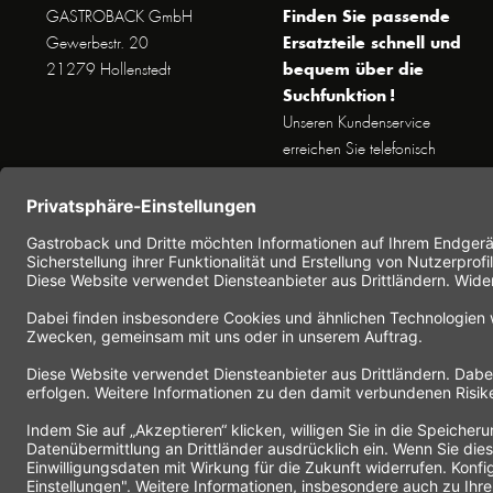
Finden Sie passende
GASTROBACK GmbH
Ersatzteile schnell und
Gewerbestr. 20
bequem über die
21279 Hollenstedt
Suchfunktion !
Unseren Kundenservice
erreichen Sie telefonisch
Dienstags bis Donnerstags von
10 bis 16 Uhr (außer an
Feiertagen) unter Telefon +49
(0) 41 65 / 22 25 - 0
Nutzen Sie unser
Kontaktformular
für eine
schnelle und einfache
Kontaktaufnahme.
* Alle Preise inkl.