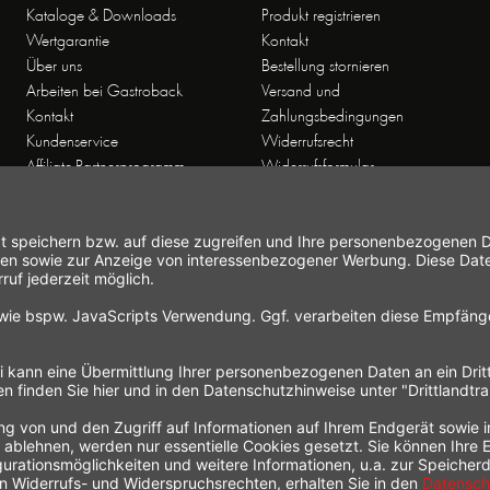
Kataloge & Downloads
Produkt registrieren
Wertgarantie
Kontakt
Über uns
Bestellung stornieren
Arbeiten bei Gastroback
Versand und
Kontakt
Zahlungsbedingungen
Kundenservice
Widerrufsrecht
Affiliate-Partnerprogramm
Widerrufsformular
Themenwelten
Newsletter
Handelsvertretungen
Allgemeine
Geschäftsbedingungen
Datenschutz
Hinweise zur
Elektroaltgeräteentsorgung
Impressum
 gesetzl. Mehrwertsteuer zzgl.
Versandkosten
und ggf. Nachnahmegebühren, wenn nicht a