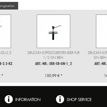
 angesehen
-DU-2,5
DRUCKKNOPFDOSIERSPENDER FÜR
DRUCKKNOPF
1/2 GN BEH.
GN BEH.
B-2.5-KZ
ART.-NR.: EBK-SR-GN-1_2
ART.-NR
 *
150,99 € *
1
INFORMATION
SHOP SERVICE