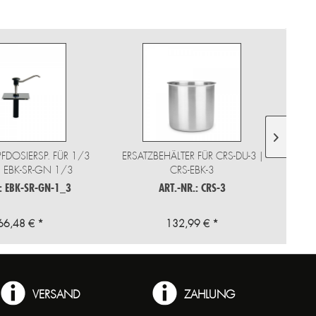
DOSIERSP. FÜR 1/3
ERSATZBEHÄLTER FÜR CRS-DU-3 |
ERSA
 EBK-SR-GN 1/3
CRS-EBK-3
.: EBK-SR-GN-1_3
ART.-NR.: CRS-3
66,48 € *
132,99 € *
VERSAND
ZAHLUNG