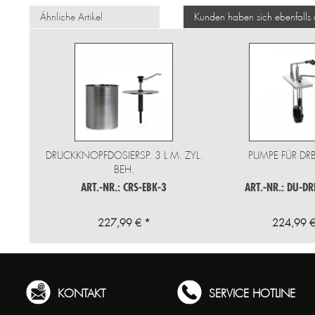
Ähnliche Artikel
Kunden haben sich ebenfalls
DRUCKKNOPFDOSIERSP. 3 L M. ZYL.
PUMPE FÜR DRB
BEH.
ART.-NR.: CRS-EBK-3
ART.-NR.: DU-DR
227,99 € *
224,99 €
KONTAKT
SERVICE HOTLINE