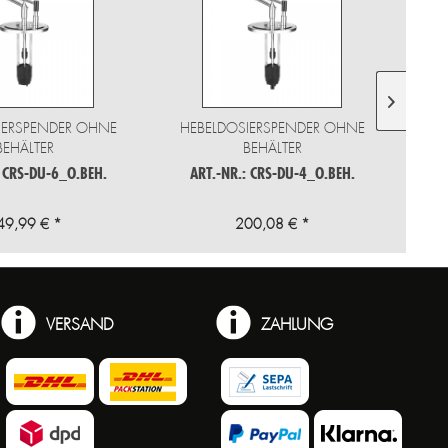
IERSPENDER OHNE
HEBELDOSIERSPENDER OHNE
HE
BEHÄLTER
BEHÄLTER
: CRS-DU-6_O.BEH.
ART.-NR.: CRS-DU-4_O.BEH.
A
49,99 € *
200,08 € *
VERSAND
ZAHLUNG