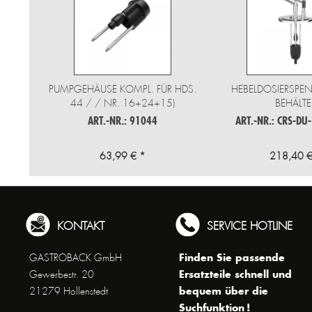
PUMPGEHÄUSE KOMPL. FÜR HDS.
HEBELDOSIERSPE
44 / / NR. 16+24+15)
BEHÄLTE
ART.-NR.: 91044
ART.-NR.: CRS-DU
63,99 € *
218,40 €
KONTAKT
SERVICE HOTLINE
Finden Sie passende
GASTROBACK GmbH
Ersatzteile schnell und
Gewerbestr. 20
bequem über die
21279 Hollenstedt
Suchfunktion !