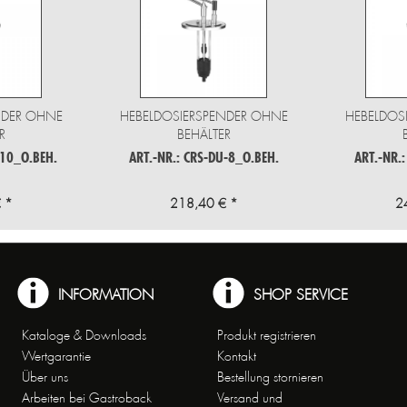
NDER OHNE
HEBELDOSIERSPENDER OHNE
HEBELDOS
R
BEHÄLTER
-10_O.BEH.
ART.-NR.: CRS-DU-8_O.BEH.
ART.-NR.
 *
218,40 € *
2
INFORMATION
SHOP SERVICE
Kataloge & Downloads
Produkt registrieren
Wertgarantie
Kontakt
Über uns
Bestellung stornieren
Arbeiten bei Gastroback
Versand und