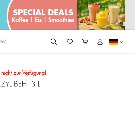
EAM
DEUTS
t nicht zur Verfügung!
ZYL.BEH. 3 L