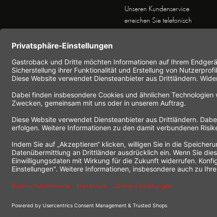
Unseren Kundenservice
erreichen Sie telefonisch
Dienstags bis Donnerstags von
10 bis 16 Uhr (außer an
Feiertagen) unter Telefon +49
(0) 41 65 / 22 25 - 0
Nutzen Sie unser
Kontaktformular
für eine
schnelle und einfache
Kontaktaufnahme.
* Alle Preise inkl.