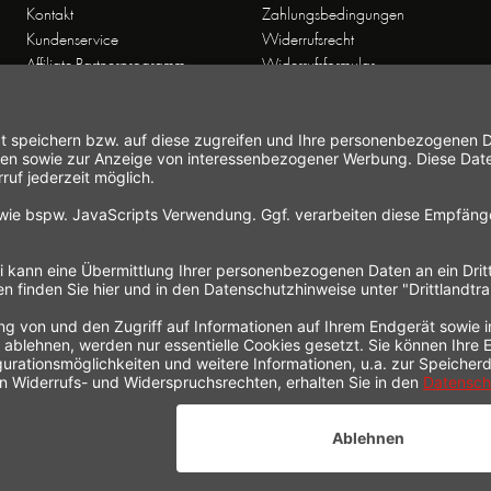
Kontakt
Zahlungsbedingungen
Kundenservice
Widerrufsrecht
Affiliate-Partnerprogramm
Widerrufsformular
Themenwelten
Newsletter
Handelsvertretungen
Allgemeine
Geschäftsbedingungen
Datenschutz
Hinweise zur
Elektroaltgeräteentsorgung
Impressum
 gesetzl. Mehrwertsteuer zzgl.
Versandkosten
und ggf. Nachnahmegebühren, wenn nicht a