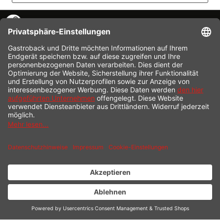
KONTAKT
SERVICE HOTLINE
INFORMATION
SHOP SERVICE
VERSAND
ZAHLUNG
* Alle Preise inkl. gesetzl. Mehrwertsteuer zzgl.
Versandkosten
und ggf.
Nachnahmegebühren, wenn nicht anders beschrieben