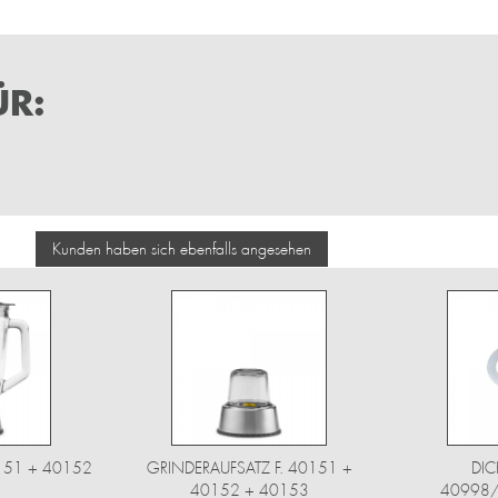
R:
Kunden haben sich ebenfalls angesehen
0151 + 40152
GRINDERAUFSATZ F. 40151 +
DIC
40152 + 40153
40998