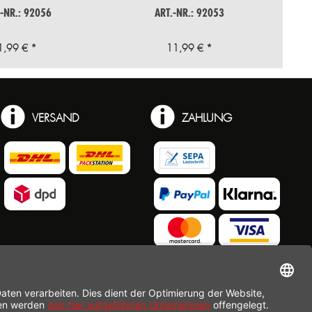
.-NR.: 92056
ART.-NR.: 92053
1,99 € *
11,99 € *
VERSAND
ZAHLUNG