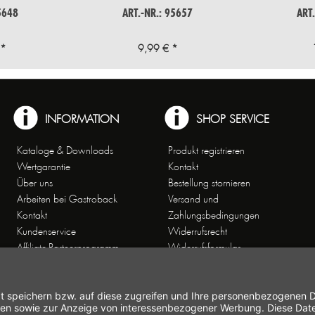
5648
ART.-NR.: 95657
ART
 *
9,99 € *
INFORMATION
SHOP SERVICE
Kataloge & Downloads
Produkt registrieren
Wertgarantie
Kontakt
Über uns
Bestellung stornieren
Arbeiten bei Gastroback
Versand und
Kontakt
Zahlungsbedingungen
Kundenservice
Widerrufsrecht
Affiliate-Partnerprogramm
Widerrufsformular
Themenwelten
Newsletter
Handelsvertretungen
Allgemeine