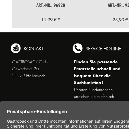
ART.-NR.: 96928
ART.-NR.: 9
11,99 € *
23,90 €
KONTAKT
SERVICE HOTLINE
Finden Sie passende
GASTROBACK GmbH
Ersatzteile schnell und
Gewerbestr. 20
bequem über die
21279 Hollenstedt
Suchfunktion !
Unseren Kundenservice
erreichen Sie telefonisch
Dienstags bis Donnerstags von
10 bis 16 Uhr (außer an
Feiertagen) unter Telefon +49
(0) 41 65 / 22 25 - 0