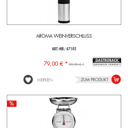
AROMA WEINVERSCHLUSS
ART.-NR.: 47102
79,00 € *
99,99 € *
ZUM PRODUKT
MERKEN
L
 &
REAM