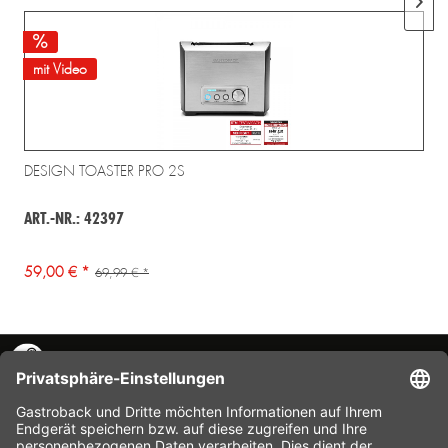
mit Video
DESIGN TOASTER PRO 2S
ART.-NR.: 42397
59,00 € *
69,99 € *
KONTAKT
SERVICE HOTLINE