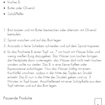
frisches Ei
Butter oder Olivenöl
Salz&Pfeffer
Brot toasten und mit Butter bestreichen oder alternativ mit Olivenöl
beträufeln
Spinat waschen und auf das Brot legen
Avocado in feine Scheiben schneiden und auf dem Spinat trapieren
für das Pochierte Ei einen Topf ca. 7 cm hoch mit Wasser füllen und
wenig weißen Essig dazugeben. Das Wasser zum kochen bringen,
die Herdplatte dann runterregeln, das Wasser darf nicht mehr kochen
sondern sollte nur sieden. Das Ei in eine kleine Kaffee- oder
Espressotasse aufschlagen. Nun das Wasser kräftig mit einem
Kochlöffel umrühren, sodass in der Mitte des Topfes ein Strudel
entsteht. Das Ei nun in die Mitte des Strudels geben und ca. 3
Minuten im Topf lassen. Anschließened mit einer Schöpfkelle aus dem
Topf nehmen und auf das Brot legen.
Passende Produkte