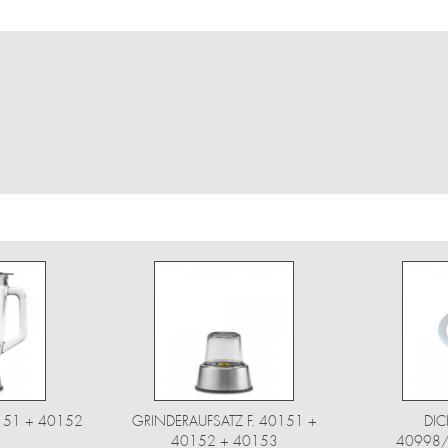
0151 + 40152
GRINDERAUFSATZ F. 40151 +
DIC
40152 + 40153
40998