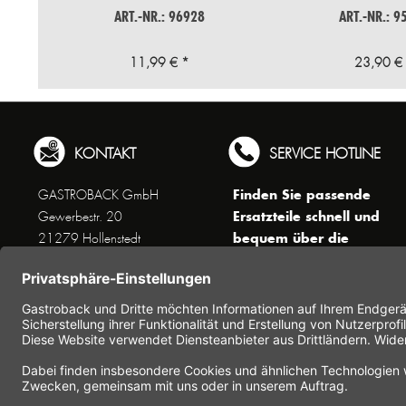
ART.-NR.: 96928
ART.-NR.: 9
11,99 € *
23,90 €
KONTAKT
SERVICE HOTLINE
Finden Sie passende
GASTROBACK GmbH
Ersatzteile schnell und
Gewerbestr. 20
bequem über die
21279 Hollenstedt
Suchfunktion !
Unseren Kundenservice
erreichen Sie telefonisch
Dienstags bis Donnerstags von
10 bis 16 Uhr (außer an
Feiertagen) unter Telefon +49
(0) 41 65 / 22 25 - 0