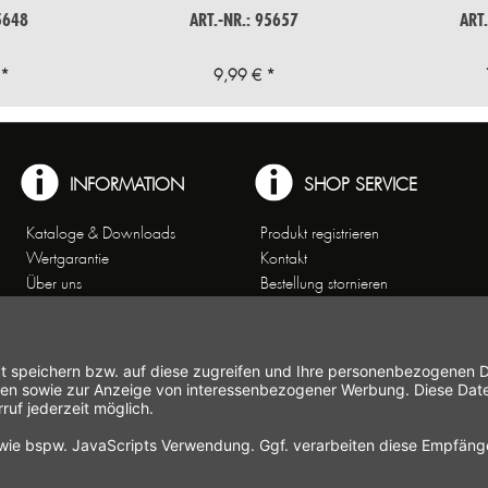
5648
ART.-NR.: 95657
ART
 *
9,99 € *
INFORMATION
SHOP SERVICE
Kataloge & Downloads
Produkt registrieren
Wertgarantie
Kontakt
Über uns
Bestellung stornieren
Arbeiten bei Gastroback
Versand und
Kontakt
Zahlungsbedingungen
Kundenservice
Widerrufsrecht
Affiliate-Partnerprogramm
Widerrufsformular
Themenwelten
Newsletter
Handelsvertretungen
Allgemeine