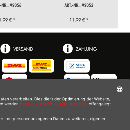
.-NR.: 92056
ART.-NR.: 92053
1,99 € *
11,99 € *
VERSAND
ZAHLUNG