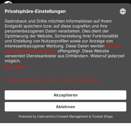
KONTAKT
SERVICE HOTLINE
INFORMATION
SHOP SERVICE
VERSAND
ZAHLUNG
* Alle Preise inkl. gesetzl. Mehrwertsteuer zzgl.
Versandkosten
und ggf.
Nachnahmegebühren, wenn nicht anders beschrieben