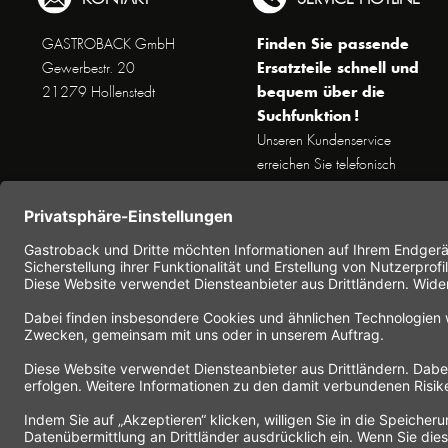
Finden Sie passende
GASTROBACK GmbH
Ersatzteile schnell und
Gewerbestr. 20
bequem über die
21279 Hollenstedt
Suchfunktion !
Unseren Kundenservice
erreichen Sie telefonisch
Dienstags bis Donnerstags von
10 bis 16 Uhr (außer an
Feiertagen) unter Telefon +49
(0) 41 65 / 22 25 - 0
Nutzen Sie unser
Kontaktformular
für eine
schnelle und einfache
Kontaktaufnahme.