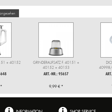
 angesehen
0151 + 40152
GRINDERAUFSATZ F. 40151 +
DIC
40152 + 40153
40998
5648
ART.-NR.: 95657
ART
 *
9,99 € *
INFORMATION
SHOP SERVICE