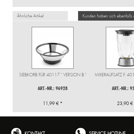
Ähnliche Artikel
Kunden haben sich ebenfalls
SIEBKORB FÜR 40117 " VERSION B "
MIXERAUFSATZ F. 4
ART.-NR.: 96928
ART.-NR.: 9
11,99 € *
23,90 €
KONTAKT
SERVICE HOTLINE