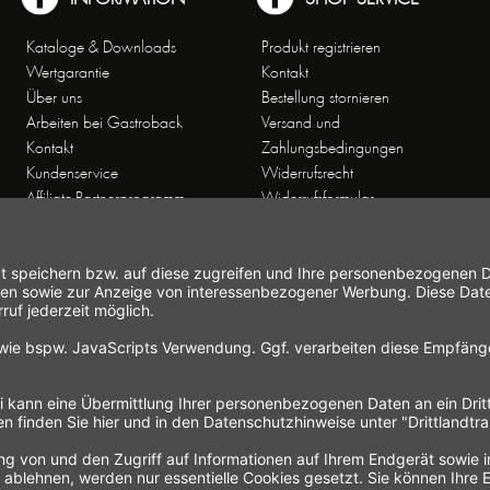
Kataloge & Downloads
Produkt registrieren
Wertgarantie
Kontakt
Über uns
Bestellung stornieren
Arbeiten bei Gastroback
Versand und
Kontakt
Zahlungsbedingungen
Kundenservice
Widerrufsrecht
Affiliate-Partnerprogramm
Widerrufsformular
Themenwelten
Newsletter
Handelsvertretungen
Allgemeine
Geschäftsbedingungen
Datenschutz
Hinweise zur
Elektroaltgeräteentsorgung
Impressum