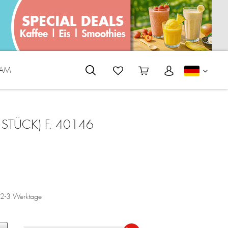
EAM
DEUTS
4 STÜCK) F. 40146
a. 2-3 Werktage