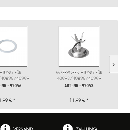
HTUNG FÜR
MIXERVORRICHTUNG FÜR
/40898/40999
40998/40898/40999
.-NR.: 92056
ART.-NR.: 92053
1,99 € *
11,99 € *
VERSAND
ZAHLUNG