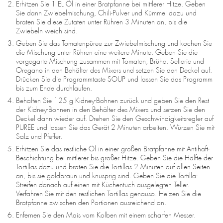
Erhitzen Sie 1 EL Öl in einer Bratpfanne bei mittlerer Hitze. Geben
Sie dann Zwiebelmischung, Chili-Pulver und Kümmel dazu und
braten Sie diese Zutaten unter Rühren 3 Minuten an, bis die
Zwiebeln weich sind.
Geben Sie das Tomatenpüree zur Zwiebelmischung und kochen Sie
die Mischung unter Rühren eine weitere Minute. Geben Sie die
vorgegarte Mischung zusammen mit Tomaten, Brühe, Sellerie und
Oregano in den Behälter des Mixers und setzen Sie den Deckel auf.
Drücken Sie die Programmtaste SOUP und lassen Sie das Programm
bis zum Ende durchlaufen.
Behalten Sie 125 g Kidney-Bohnen zurück und geben Sie den Rest
der Kidney-Bohnen in den Behälter des Mixers und setzen Sie den
Deckel dann wieder auf. Drehen Sie den Geschwindigkeitsregler auf
PUREE und lassen Sie das Gerät 2 Minuten arbeiten. Würzen Sie mit
Salz und Pfeffer.
Erhitzen Sie das restliche Öl in einer großen Bratpfanne mit Antihaft-
Beschichtung bei mittlerer bis großer Hitze. Geben Sie die Hälfte der
Tortillas dazu und braten Sie die Tortillas 2 Minuten auf allen Seiten
an, bis sie goldbraun und knusprig sind. Geben Sie die Tortilla-
Streifen danach auf einen mit Küchentuch ausgelegten Teller.
Verfahren Sie mit den restlichen Tortillas genauso. Heizen Sie die
Bratpfanne zwischen den Portionen ausreichend an.
Enfernen Sie den Mais vom Kolben mit einem scharfen Messer.