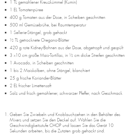
1 TL gemahlener Kreuzkümmel (Kumin)
1 EL Tomatenpüree
400 g Tomaten aus der Dose, in Scheiben geschnitten
500 ml Gemüsebrühe, bei Raumtemperatur
1 Sellerie-Stängel, grob gehackt
½ TL getrocknete Oregano-Blätter
420 g rote Kidney-Bohnen aus der Dose, abgetropft und gespült
3 x10 cm große Mais-Tortillas, in ½ cm dicke Streifen geschnitten
1 Avocado, in Scheiben geschnitten
1 bis 2 Maiskolben, ohne Stängel, blanchiert
25 g frische Koriander-Blätter
2 EL frischer Limettensaft
Salz und frisch gemahlener, schwarzer Pfeffer, nach Geschmack
Geben Sie Zwiebeln und Knoblauchzehen in den Behälter des
Mixers und setzen Sie den Deckel auf. Wählen Sie die
Geschwindigkeitsstufe CHOP und lassen Sie das Gerät 10
Sekunden arbeiten, bis die Zutaten grob gehackt sind.