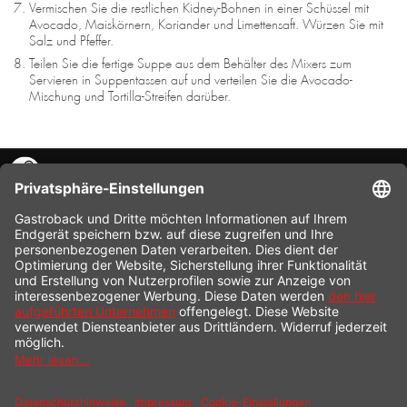
Vermischen Sie die restlichen Kidney-Bohnen in einer Schüssel mit
Avocado, Maiskörnern, Koriander und Limettensaft. Würzen Sie mit
Salz und Pfeffer.
Teilen Sie die fertige Suppe aus dem Behälter des Mixers zum
Servieren in Suppentassen auf und verteilen Sie die Avocado-
Mischung und Tortilla-Streifen darüber.
KONTAKT
SERVICE HOTLINE
INFORMATION
SHOP SERVICE
VERSAND