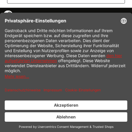
KONTAKT
SERVICE HOTLINE
INFORMATION
SHOP SERVICE
VERSAND
ZAHLUNG
* Alle Preise inkl. gesetzl. Mehrwertsteuer zzgl.
Versandkosten
und ggf.
Nachnahmegebühren, wenn nicht anders beschrieben