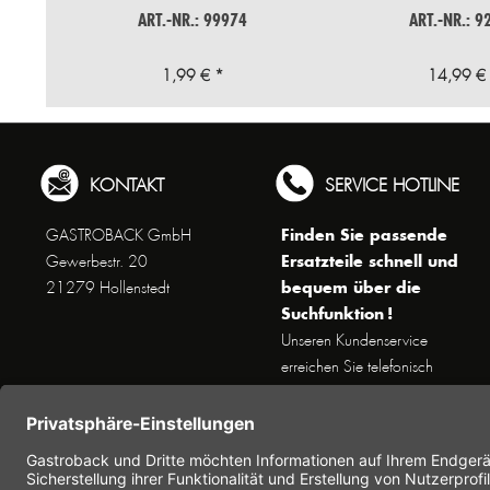
ART.-NR.: 99974
ART.-NR.: 9
1,99 € *
14,99 €
KONTAKT
SERVICE HOTLINE
Finden Sie passende
GASTROBACK GmbH
Ersatzteile schnell und
Gewerbestr. 20
bequem über die
21279 Hollenstedt
Suchfunktion !
Unseren Kundenservice
erreichen Sie telefonisch
Dienstags bis Donnerstags von
10 bis 16 Uhr (außer an
Feiertagen) unter Telefon +49
(0) 41 65 / 22 25 - 0