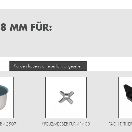
,8 MM FÜR:
Kunden haben sich ebenfalls angesehen
ÜR 42507
KREUZMESSER FÜR 41403
FACH F. TH