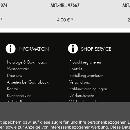
2074
ART.-NR.: 97667
ART
 *
4,00 € *
2
INFORMATION
SHOP SERVICE
Kataloge & Downloads
Produkt registrieren
Wertgarantie
Kontakt
Über uns
Bestellung stornieren
Arbeiten bei Gastroback
Versand und
Kontakt
Zahlungsbedingungen
Kundenservice
Widerrufsrecht
Affiliate-Partnerprogramm
Widerrufsformular
Themenwelten
Newsletter
Handelsvertretungen
Allgemeine