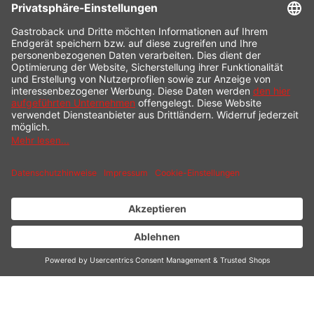
SERVICE HOTLINE
INFORMATION
SHOP SERVICE
VERSAND
ZAHLUNG
* Alle Preise inkl. gesetzl. Mehrwertsteuer zzgl.
Versandkosten
und ggf.
Nachnahmegebühren, wenn nicht anders beschrieben