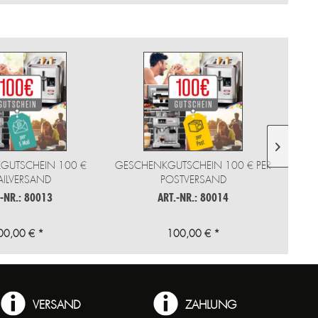
GUTSCHEIN 100 €
GESCHENKGUTSCHEIN 100 € PER
GESC
ILVERSAND
POSTVERSAND
.-NR.: 80013
ART.-NR.: 80014
00,00 € *
100,00 € *
VERSAND
ZAHLUNG