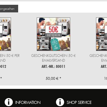
 angesehen
IN 50 € PER
GESCHENKGUTSCHEIN 50 €
GESCHENK
AND
EMAILVERSAND
EMA
0012
ART.-NR.: 80011
ART
 *
50,00 € *
1
INFORMATION
SHOP SERVICE