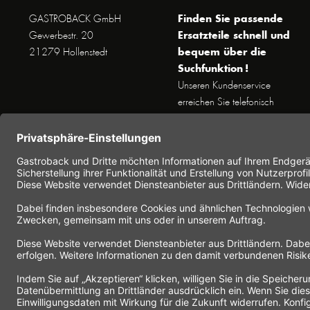
Finden Sie passende
GASTROBACK GmbH
Ersatzteile schnell und
Gewerbestr. 20
bequem über die
21279 Hollenstedt
Suchfunktion !
Unseren Kundenservice
erreichen Sie telefonisch
Dienstags bis Donnerstags von
10 bis 16 Uhr (außer an
Feiertagen) unter Telefon +49
(0) 41 65 / 22 25 - 0
Nutzen Sie unser
Kontaktformular
für eine
schnelle und einfache
Kontaktaufnahme.