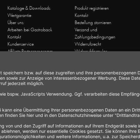
Kataloge & Downloads
Produkt registrieren
Wertgarantie
Kontakt
Über uns
Bestellung stornieren
Arbeiten bei Gastroback
Versand und
Kontakt
Zahlungsbedingungen
Kundenservice
Widerrufsrecht
Affiliate-Partnerprogramm
Widerrufsformular
Themenwelten
Newsletter
Handelsvertretungen
Allgemeine
Geschäftsbedingungen
Datenschutz
Hinweise zur
Elektroaltgeräteentsorgung
Impressum