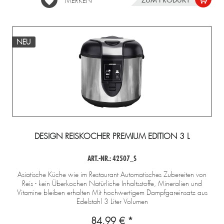
ZUM PRODUKT
MERKEN
NEU
DESIGN REISKOCHER PREMIUM EDITION 3 L
ART.-NR.: 42507_S
Asiatische Küche wie im Restaurant Automatisches Zubereiten von
Reis - kein Überkochen Natürliche Inhaltsstoffe, Mineralien und
Vitamine bleiben erhalten Mit hochwertigem Dampfgareinsatz aus
Edelstahl 3 Liter Volumen
84,99 € *