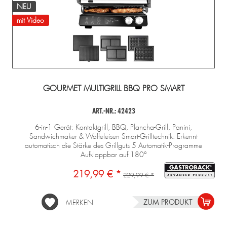
NEU
mit Video
GOURMET MULTIGRILL BBQ PRO SMART
ART.-NR.: 42423
6-in-1 Gerät: Kontaktgrill, BBQ, Plancha-Grill, Panini,
Sandwichmaker & Waffeleisen Smart-Grilltechnik: Erkennt
automatisch die Stärke des Grillguts 5 Automatik-Programme
Aufklappbar auf 180°
219,99 € *
229,99 € *
ZUM PRODUKT
MERKEN