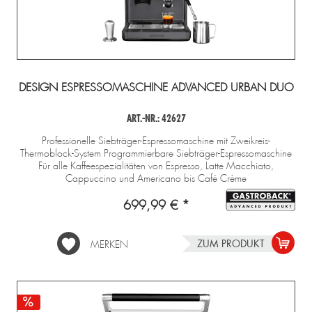
DESIGN ESPRESSOMASCHINE ADVANCED URBAN DUO
ART.-NR.: 42627
Professionelle Siebträger-Espressomaschine mit Zweikreis-
Thermoblock-System Programmierbare Siebträger-Espressomaschine
Für alle Kaffeespezialitäten von Espresso, Latte Macchiato,
Cappuccino und Americano bis Café Crème
699,99 € *
ZUM PRODUKT
MERKEN