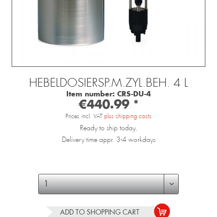
HEBELDOSIERSP.M.ZYL.BEH. 4 L
Item number:
CRS-DU-4
€440.99 *
Prices incl. VAT
plus shipping costs
Ready to ship today,
Delivery time appr. 3-4 workdays
ADD TO
SHOPPING CART